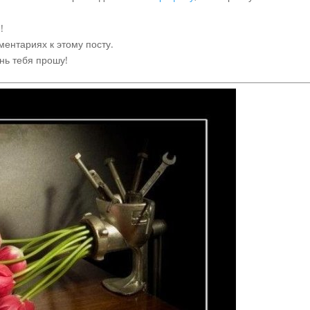
!
ментариях к этому посту.
нь тебя прошу!