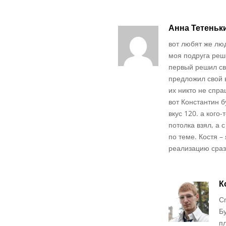
Анна Тетеньк
вот любят же люд
моя подруга реш
первый решил св
предложил свой в
их никто не спра
вот Константин б
вкус 120. а кого-
потолка взял, а 
по теме. Костя –
реализацию сразу
К
С
Б
п