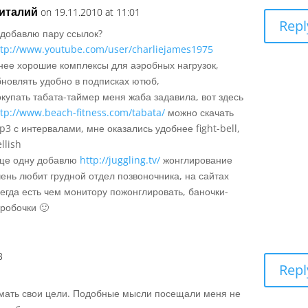
италий
on 19.11.2010 at 11:01
Repl
 добавлю пару ссылок?
ttp://www.youtube.com/user/charliejames1975
 нее хорошие комплексы для аэробных нагрузок,
бновлять удобно в подписках ютюб,
окупать табата-таймер меня жаба задавила, вот здесь
ttp://www.beach-fitness.com/tabata/
можно скачать
p3 с интервалами, мне оказались удобнее fight-bell,
llish
ще одну добавлю
http://juggling.tv/
жонглирование
чень любит грудной отдел позвоночника, на сайтах
сегда есть чем монитору пожонглировать, баночки-
оробочки 🙂
3
Repl
мать свои цели. Подобные мысли посещали меня не