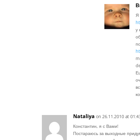
В
Я
h
у
о
п
h
m
de
Е
о
в
к
Nataliya
on 26.11.2010 at 01:4
Константин, я с Вами!
Постараюсь за выходные приду