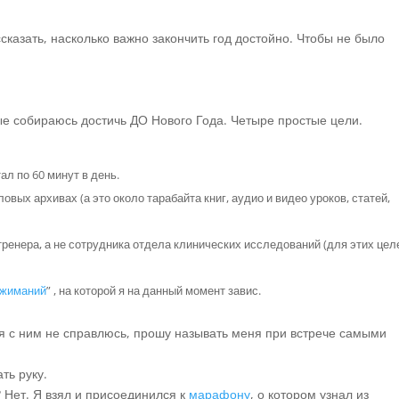
ассказать, насколько важно закончить год достойно. Чтобы не было
е собираюсь достичь ДО Нового Года. Четыре простые цели.
ал по 60 минут в день.
овых архивах (а это около тарабайта книг, аудио и видео уроков, статей,
 тренера, а не сотрудника отдела клинических исследований (для этих цел
тжиманий
” , на которой я на данный момент завис.
 я с ним не справлюсь, прошу называть меня при встрече самыми
ть руку.
? Нет. Я взял и присоединился к
марафону
, о котором узнал из