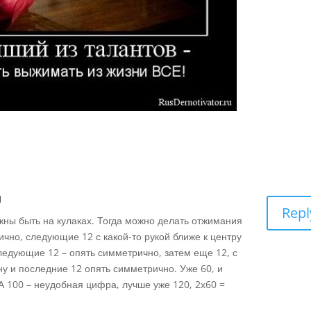
1
Repl
ны быть на кулаках. Тогда можно делать отжимания
чно, следующие 12 с какой-то рукой ближе к центру
следующие 12 – опять симметрично, затем еще 12, с
 ну и последние 12 опять симметрично. Уже 60, и
А 100 – неудобная цифра, лучше уже 120, 2х60 =