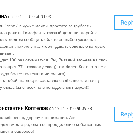
ина
on 19.11.2010 at 01:08
Repl
и “лезть” в чужие мечты! простите за грубость.
ила родить Тимофея. и каждый даже не второй, а
оим долгом сообщить ей, что ее выбор ужасен, и
ариант. как же у нас любят давать советы, о которых
шивает.
удет 100 раз отжиматься. Вы, Виталий, можете на свой
то вопрет 77 – каждому свое)) тем более Костя это не с
с куда более полезного источника)
 я с тобой! на досуге составлю свой список. и начну
 (лишь бы список не в понедельник назрел)))
онстантин Коптелов
on 19.11.2010 at 09:28
Repl
пасибо за поддержку и понимание, Аня!
удем вместе радоваться преодолению собственных
ланок и барьеров!