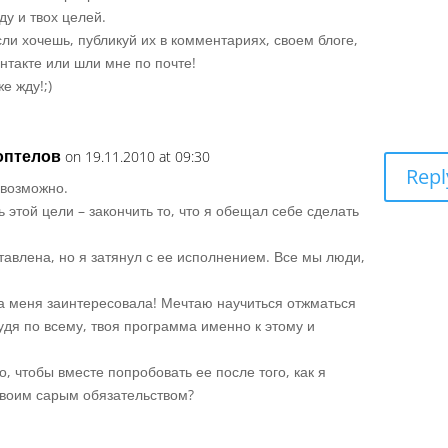
ду и твох целей.
сли хочешь, публикуй их в комментариях, своем блоге,
онтакте или шли мне по почте!
е жду!;)
оптелов
on 19.11.2010 at 09:30
Repl
 возможно.
ь этой цели – закончить то, что я обещал себе сделать
тавлена, но я затянул с ее исполнением. Все мы люди,
а меня заинтересовала! Мечтаю научиться отжматься
удя по всему, твоя программа именно к этому и
го, чтобы вместе попробовать ее после того, как я
своим сарым обязательством?