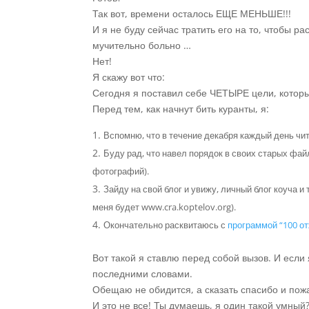
Так вот, времени осталось ЕЩЕ МЕНЬШЕ!!!
И я не буду сейчас тратить его на то, чтобы р
мучительно больно …
Нет!
Я скажу вот что:
Сегодня я поставил себе ЧЕТЫРЕ цели, которы
Перед тем, как начнут бить куранты, я:
Вспомню, что в течение декабря каждый день чит
Буду рад, что навел порядок в своих старых файл
фотографий).
Зайду на свой блог и увижу, личный блог коуча и
меня будет www.cra.koptelov.org).
Окончательно расквитаюсь с
программой “100 о
Вот такой я ставлю перед собой вызов. И если
последними словами.
Обещаю не обидится, а сказать спасибо и пожа
И это не все! Ты думаешь, я один такой умный