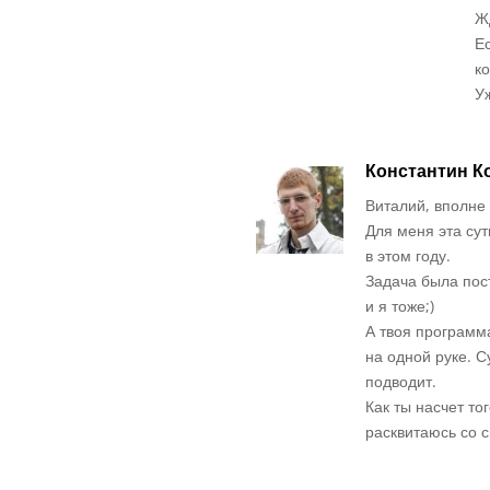
Ж
Е
к
Уж
Константин К
Виталий, вполне
Для меня эта сут
в этом году.
Задача была пос
и я тоже;)
А твоя программ
на одной руке. С
подводит.
Как ты насчет то
расквитаюсь со 