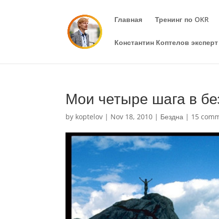
Главная
Тренинг по OKR
Константин Коптелов эксперт 
Мои четыре шага в бе
by
koptelov
|
Nov 18, 2010
|
Бездна
|
15 com