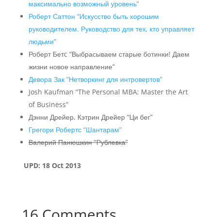
максимально возможный уровень”
Роберт Саттон “Искусство быть хорошим
руководителем. Руководство для тех, кто управляет
людьми”
Роберт Бетc “Выбрасываем старые ботинки! Даем
жизни новое направление”
Девора Зак “Нетворкинг для интровертов”
Josh Kaufman “The Personal MBA: Master the Art
of Business”
Дэнни Дрейер, Кэтрин Дрейер “Ци бег”
Грегори Робертс “Шантарам”
Валерий Панюшкин “Рублевка”
UPD: 18 Oct 2013
16 Comments