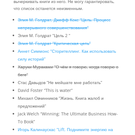
вычеркивать книги из него. Не могу гарантировать,
что список останется неизменным.
Элия М. Голдрат, Джефф Кокс “Цель. Процесс
непрерывного совершенствования”
Элия М. Голдрат “Цель 2 “
Элия М. Голдрат “Критическая цепь”
Аннет Симмонс “Сторителлинг. Как использовать
силу историй”
Харуки Мураками “О чём я говорю, когда говорю о
беге”
Стас Давыдов “Не мейшате мне работать”
David Foster “This is water”
Михаил Овчинников “Жизнь. Книга жалоб и
предложений”
Jack Welch “Winning: The Ultimate Business How-
To Book”
Игорь Калинаускас “Lift. Поднимите энергию на