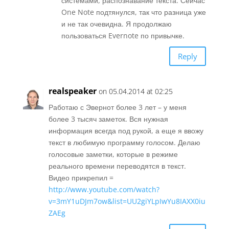
системами, распознавание текста. Сейчас
One Note подтянулся, так что разница уже
и не так очевидна. Я продолжаю
пользоваться Evernote по привычке.
Reply
realspeaker
on 05.04.2014 at 02:25
Работаю с Эвернот более 3 лет – у меня
более 3 тысяч заметок. Вся нужная
информация всегда под рукой, а еще я ввожу
текст в любимую программу голосом. Делаю
голосовые заметки, которые в режиме
реального времени переводятся в текст.
Видео прикрепил =
http://www.youtube.com/watch?
v=3mY1uDJm7ow&list=UU2giYLpIwYu8IAXX0iu
ZAEg