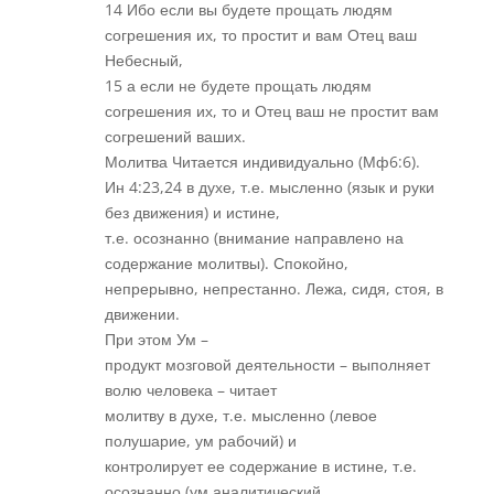
14 Ибо если вы будете прощать людям
согрешения их, то простит и вам Отец ваш
Небесный,
15 а если не будете прощать людям
согрешения их, то и Отец ваш не простит вам
согрешений ваших.
Молитва Читается индивидуально (Мф6:6).
Ин 4:23,24 в духе, т.е. мысленно (язык и руки
без движения) и истине,
т.е. осознанно (внимание направлено на
содержание молитвы). Спокойно,
непрерывно, непрестанно. Лежа, сидя, стоя, в
движении.
При этом Ум –
продукт мозговой деятельности – выполняет
волю человека – читает
молитву в духе, т.е. мысленно (левое
полушарие, ум рабочий) и
контролирует ее содержание в истине, т.е.
осознанно (ум аналитический,