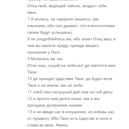
Отец твой, видящий тайное, воздаст тебе
явно.
7 А молясь, не говорите лишнего, как
язычники, ибо они думают, что в многословии
своем будут услышаны;
8 не уподобляйтесь им, ибо знает Отец ваш, в
чем вы имеете нужду, прежде вашего
прошения у Него.
9 Молитесь же так:
Отче наш, сущий на небесах! да святится имя
Твое;
10 да приидет Царствие Твое; да будет воля
Твоя и на земле, как на небе;
11 хлеб наш насущный дай нам на сей день;
12 и прости нам долги наши, как и мы
прощаем должникам нашим;
13 и не введи нас в искушение, но избавь нас
от лукавого. Ибо Твое есть Царство и сила и
слава во веки. Аминь.