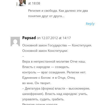
at 18:08
Регилия и свобода. Как далеко эти два
понятия друг от друга…
Reply
Papsad
on 12.07.2012 at 14:17
Основной закон Государства — Конституция.
Основной закон Конституции:
–
Вера в непрестанной молитве Отче наш.
Власть с народом — созидать,
контроль — враг созидания. Религии нет.
Единение с Богом: я в Отце, Отец
во мне, Он творит.
– Диктатура (форма) власти – высокомерие,
шизофрения). Власть над народом: учить,
управлять, судить, грабить.
Религия опиум народа.