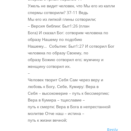
Ужель не видит человек, что Мы его из капли
спермы сотворили? 37-11 Ведь
Мы его из липкой глины сотворили;
– Версия библии: Быт1:26 (план
Бога) И сказал Бог: сотворим человека по
образу Нашему по подобию
Нашему… Событие: Быт1:27 И сотворил Бог
человека по образу Своему, по
образу Божию сотворил его; мужчину и
женщину сотворил их.
–
Человек творит Себя Сам через веру и
любовь к Богу, Себе, Кумиру: Вера в
Себя – высокомерие – путь к бессмертию;
Вера в Кумира – тщеславие –
путь к смерти; Вера в Бога в непрестанной
молитве Отче наш – истина –
путь к жизни вечной;
Reply