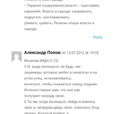
– Тирания (содержание) власти – тщеславие,
паранойя. Власть в народе: направлять,
подкупать, шантажировать,
убивать, грабить. Религия опиум власти и
народа.
Reply
Александр Попов
on 12.07.2012 at 14:18
Молитва (Мф6:5-15)
5 И, когда молишься, не будь, как
лицемеры, которые любят в синагогах и на
углах улиц, останавливаясь,
молиться, чтобы показаться перед людьми.
Истинно говорю вам, что они уже
получают награду свою.
6 Ты же, когда молишься, войди в комнату
твою и, затворив дверь твою, помолись Отцу
твоему, Который втайне; и