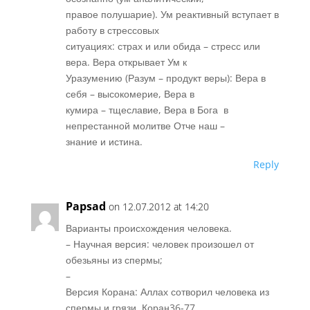
правое полушарие). Ум реактивный вступает в
работу в стрессовых
ситуациях: страх и или обида – стресс или
вера. Вера открывает Ум к
Уразумению (Разум – продукт веры): Вера в
себя – высокомерие, Вера в
кумира – тщеславие, Вера в Бога в
непрестанной молитве Отче наш –
знание и истина.
Reply
Papsad
on 12.07.2012 at 14:20
Варианты происхождения человека.
– Научная версия: человек произошел от
обезьяны из спермы;
–
Версия Корана: Аллах сотворил человека из
спермы и грязи. Коран36-77