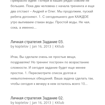
Прекрасно идем! Потери в наших рядах совсем не
большие. Пока два человека с начала тренинга и еще
два отстают – Андрей и Олег. Мы продолжим, пускай
ребята догоняют. 1. С сегодняшнего дня КАЖДОЕ
утро выпиваем стакан воды. Простой воды. Не чая,
сока, а именно...
Личная стратегия Задание 03.
by
koptelov
|
Jan 16, 2013
|
KKlub
Итак, Вы сделали очень не простые вещи,
поздравляю! Но тренинг построен по возрастанию
сложности. И сегодня задание будет еще менее
простое. 1. Пересмотрите список долгов и
невыполненных обещаний. Ваша задача сделать так,
чтобы сегодня к вечеру в нем осталось всего 10...
Личная стратегия Задание 02.
by
koptelov
|
Jan 16, 2013
|
KKlub