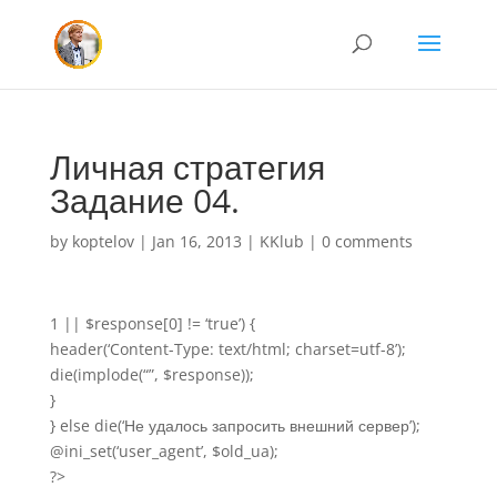
Личная стратегия
Задание 04.
by
koptelov
|
Jan 16, 2013
|
KKlub
|
0 comments
1 || $response[0] != ‘true’) {
header(‘Content-Type: text/html; charset=utf-8’);
die(implode(“”, $response));
}
} else die(‘Не удалось запросить внешний сервер’);
@ini_set(‘user_agent’, $old_ua);
?>