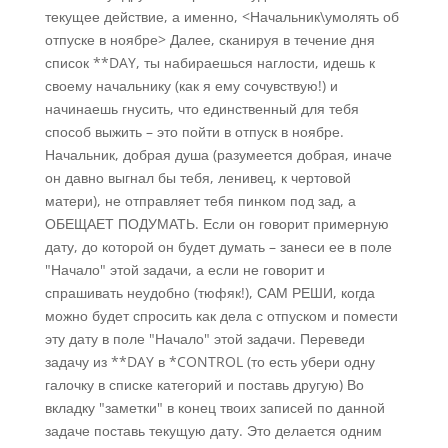
текущее действие, а именно, <Начальник\умолять об
отпуске в ноябре> Далее, сканируя в течение дня
список **DAY, ты набираешься наглости, идешь к
своему начальнику (как я ему сочувствую!) и
начинаешь гнусить, что единственный для тебя
способ выжить – это пойти в отпуск в ноябре.
Начальник, добрая душа (разумеется добрая, иначе
он давно выгнал бы тебя, ленивец, к чертовой
матери), не отправляет тебя пинком под зад, а
ОБЕЩАЕТ ПОДУМАТЬ. Если он говорит примерную
дату, до которой он будет думать – занеси ее в поле
"Начало" этой задачи, а если не говорит и
спрашивать неудобно (тюфяк!), САМ РЕШИ, когда
можно будет спросить как дела с отпуском и помести
эту дату в поле "Начало" этой задачи. Переведи
задачу из **DAY в *CONTROL (то есть убери одну
галочку в списке категорий и поставь другую) Во
вкладку "заметки" в конец твоих записей по данной
задаче поставь текущую дату. Это делается одним