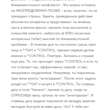
ближневосточного конфликта>. Это можно отложить
на НЕОПРЕДЕЛЕННО ПОЗЖЕ – если, конечно, ты не
президент страны. Заметь, приведенное действие
абсолютно конкретно и представимо: ты можешь
сесть в мягкое кресло, принять позу мыслителя и,
помыслив немного, набросать (в КПК!) несколько
интересных (тебе!) мыслей по ближневосточной
проблеме – В течение дня ты постоянно суешь свое
лицо в **DAY и *CONTROL, причем первым делом
именно в *CONTROL. Повторю. Заткнись и слушай
еще раз. То, что проходит через *CONTROL и есть то,
что отличает нас, эффективных парней, от вас,
занудливых неудачников. Например, ты поручаешь-
таки жене купить "антитаракан". После этого задача
уходит из **DAY и кочует в *CONTROL. Ты ставишь
дату в поле "Начало", причем ту дату, когда ты
СПРОСИШЬ жену, купила ли она "антитаракан". И
ставишь дату выдачи поручения во вкладку заметки
методом быстрой вставки даты. Что? У тебя нет