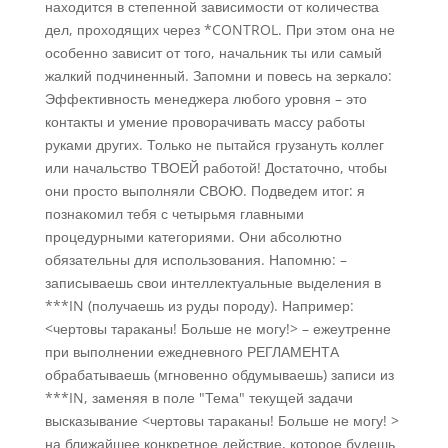
находится в степенной зависимости от количества
дел, проходящих через *CONTROL. При этом она не
особенно зависит от того, начальник ты или самый
жалкий подчиненный. Запомни и повесь на зеркало:
Эффективность менеджера любого уровня – это
контакты и умение проворачивать массу работы
руками других. Только не пытайся грузануть коллег
или начальство ТВОЕЙ работой! Достаточно, чтобы
они просто выполняли СВОЮ. Подведем итог: я
познакомил тебя с четырьмя главными
процедурными категориями. Они абсолютно
обязательны для использования. Напомню: –
записываешь свои интеллектуальные выделения в
***IN (получаешь из руды породу). Например:
<чертовы тараканы! Больше не могу!> – ежеутренне
при выполнении ежедневного РЕГЛАМЕНТА
обрабатываешь (мгновенно обдумываешь) записи из
***IN, заменяя в поле "Тема" текущей задачи
высказывание <чертовы тараканы! Больше не могу! >
на ближайшее конкретное действие, которое будешь