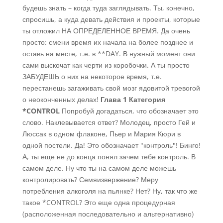
будешь знать – когда туда заглядывать. Ты, конечно,
спросишь, а куда девать действия и проекты, которые
ты отложил НА ОПРЕДЕЛЕННОЕ ВРЕМЯ. Да очень
просто: смени время их начала на более позднее и
оставь на месте, т.е. в **DAY. В нужный момент они
сами выскочат как черти из коробочки. А ты просто
ЗАБУДЕШЬ о них на некоторое время, т.е.
перестанешь загаживать свой мозг ядовитой тревогой
о неоконченных делах!
Глава 1 Категория
*CONTROL
Попробуй догадаться, что обозначает это
слово. Наклевывается ответ? Молодец, просто Гей и
Люссак в одном флаконе, Пьер и Мария Кюри в
одной постели. Да! Это обозначает "контроль"! Бинго!
А, ты еще не до конца понял зачем тебе контроль. В
самом деле. Ну что ты на самом деле можешь
контролировать? Семяизвержение? Меру
потребления алкоголя на пьянке? Нет? Ну, так что же
такое *CONTROL? Это еще одна процедурная
(расположенная последовательно и альтернативно)