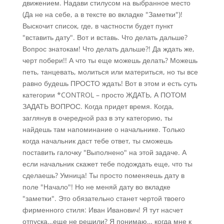
движением. Надави стилусом на выбранное место
(Да не на себе, а в тексте во вкладке "Заметки")!
Выскочит список, где, в частности будет пункт
"вставить дату". Вот и вставь. Что делать дальше?
Вопрос знатокам! Что делать дальше?! Да ждать же,
черт побери!! А что ты еще можешь делать? Можешь
петь, танцевать, молиться или материться, но ты все
равно будешь ПРОСТО ждать! Вот в этом и есть суть
категории *CONTROL – просто ЖДАТЬ, А ПОТОМ
ЗАДАТЬ ВОПРОС. Когда придет время. Когда,
заглянув в очередной раз в эту категорию, ты
найдешь там напоминание о начальнике. Только
когда начальник даст тебе ответ, ты сможешь
поставить галочку "Выполнено" на этой задаче. А
если начальник скажет тебе подождать еще, что ты
сделаешь? Умница! Ты просто поменяешь дату в
поле "Начало"! Но не меняй дату во вкладке
"заметки". Это обязательно станет чертой твоего
фирменного стиля: Иван Иванович! Я тут насчет
отпуска…еще не решили? Я понимаю… когда мне к