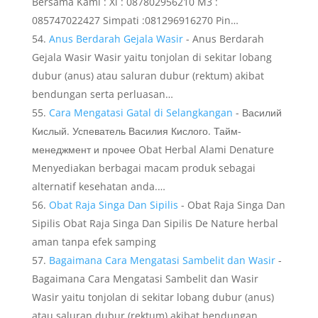
Bersama Kami : Xl : 087802956210 M3 :
085747022427 Simpati :081296916270 Pin…
Anus Berdarah Gejala Wasir
- Anus Berdarah
Gejala Wasir Wasir yaitu tonjolan di sekitar lobang
dubur (anus) atau saluran dubur (rektum) akibat
bendungan serta perluasan…
Cara Mengatasi Gatal di Selangkangan
- Василий
Кислый. Успеватель Василия Кислого. Тайм-
менеджмент и прочее Obat Herbal Alami Denature
Menyediakan berbagai macam produk sebagai
alternatif kesehatan anda.…
Obat Raja Singa Dan Sipilis
- Obat Raja Singa Dan
Sipilis Obat Raja Singa Dan Sipilis De Nature herbal
aman tanpa efek samping
Bagaimana Cara Mengatasi Sambelit dan Wasir
-
Bagaimana Cara Mengatasi Sambelit dan Wasir
Wasir yaitu tonjolan di sekitar lobang dubur (anus)
atau saluran dubur (rektum) akibat bendungan…