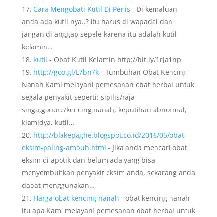
Cara Mengobati Kutil Di Penis
- Di kemaluan
anda ada kutil nya..? itu harus di wapadai dan
jangan di anggap sepele karena itu adalah kutil
kelamin…
kutil
- Obat Kutil Kelamin http://bit.ly/1rJa1np
http://goo.gl/L7bn7k
- Tumbuhan Obat Kencing
Nanah Kami melayani pemesanan obat herbal untuk
segala penyakit seperti: sipilis/raja
singa,gonore/kencing nanah, keputihan abnormal,
klamidya, kutil…
http://blakepaghe.blogspot.co.id/2016/05/obat-
eksim-paling-ampuh.html
- Jika anda mencari obat
eksim di apotik dan belum ada yang bisa
menyembuhkan penyakit eksim anda, sekarang anda
dapat menggunakan…
Harga obat kencing nanah
- obat kencing nanah
itu apa Kami melayani pemesanan obat herbal untuk