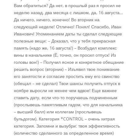
Вам обратиться? Да нет, в прошлый раз я просил не
неделю назад, два месяца с лишком, да, 16 августа…
Да ничего, ничего, конечно! Во вторник на
следующей неделе! Отлично! Понял! Спасибо, Иван
Иванович! Упоминанием даты ты сделал следующие
полезные вещи: – Доказал, что у тебя прекрасная
память (надо же, 16 августа!) – Возбудил комплекс
вины в начальнике (Ё, точно, он просил отпуск! Из
головы вон!) – Получил ясное и конкретное обещание
решить вопрос (вторник) – Изъявил твое понимание
его занятости и согласие простить ему его свинство
(обещал – не сделал) Твои шансы получить отпуск в
ноябре выросли не менее чем вдвое! Еще важнее
ставить дату, если что-то поручаешь подчиненным
(прослывешь памятливым гадом, что для начальника
– высший балл) или коллегам (прослывешь
бульдогом). Категория *CONTROL – очень хитрая
категория. Запомни и вызубри: твоя эффективность
(количество сделанного за определенное время)