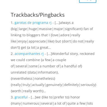
Trackbacks/Pingbacks
garotas de programa rj
- [...]always a
{big|large|huge|massive|major|significant} fan of
linking to bloggers that I {love|adore|really
like|enjoy|appreciate|like} but {don’t|do not|really
don't} get {a lot|a great…
acompanhantes rj
- [...]Wonderful story, reckoned
we could combine {a few|a couple
of|several|some|a number of|a handful of}
unrelated {data|information},
{nevertheless|nonetheless}
{really|truly|actually|genuinely|definitely|seriously}
{worth|really worth}…
graceful
- [...]we {like to|prefer to} honor
{many|numerous|several|a lot of|quite a few|lots