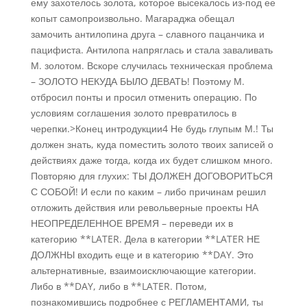
ему захотелось золота, которое высекалось из-под ее
копыт самопроизвольно. Магараджа обещал
замочить антилопина друга – славного пацанчика и
пацифиста. Антилопа напряглась и стала заваливать
М. золотом. Вскоре случилась техническая проблема
– ЗОЛОТО НЕКУДА БЫЛО ДЕВАТЬ! Поэтому М.
отбросил понты и просил отменить операцию. По
условиям соглашения золото превратилось в
черепки.>Конец интродукции4 Не будь глупым М.! Ты
должен знать, куда поместить золото твоих записей о
действиях даже тогда, когда их будет слишком много.
Повторяю для глухих: ТЫ ДОЛЖЕН ДОГОВОРИТЬСЯ
С СОБОЙ! И если по каким – либо причинам решил
отложить действия или револьверные проекты НА
НЕОПРЕДЕЛЕННОЕ ВРЕМЯ – переведи их в
категорию **LATER. Дела в категории **LATER НЕ
ДОЛЖНЫ входить еще и в категорию **DAY. Это
альтернативные, взаимоисключающие категории.
Либо в **DAY, либо в **LATER. Потом,
познакомившись подробнее с РЕГЛАМЕНТАМИ, ты