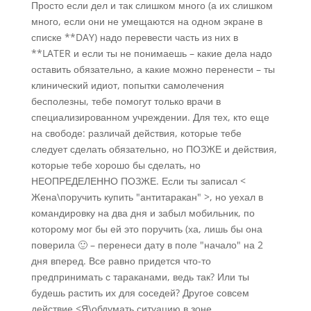
Просто если дел и так слишком много (а их слишком
много, если они не умещаются на одном экране в
списке **DAY) надо перевести часть из них в
**LATER и если ты не понимаешь – какие дела надо
оставить обязательно, а какие можно перенести – ты
клинический идиот, попытки самолечения
бесполезны, тебе помогут только врачи в
специализированном учреждении. Для тех, кто еще
на свободе: различай действия, которые тебе
следует сделать обязательно, но ПОЗЖЕ и действия,
которые тебе хорошо бы сделать, но
НЕОПРЕДЕЛЕННО ПОЗЖЕ. Если ты записал <
Жена\поручить купить "антитаракан" >, но уехал в
командировку на два дня и забыл мобильник, по
которому мог бы ей это поручить (ха, лишь бы она
поверила 🙂 – перенеси дату в поле "начало" на 2
дня вперед. Все равно придется что-то
предпринимать с тараканами, ведь так? Или ты
будешь растить их для соседей? Другое совсем
действие <Я\обдумать ситуацию в зоне