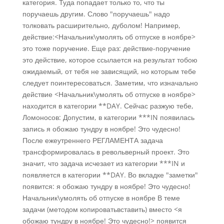
категория. Туда попадает только то, что ты
поручаешь другим. Слово "поручаешь" надо
толковать расширительно, дуболом! Например,
действие:<Начальник\умолять об отпуске в ноябре>
это тоже поручение. Еще раз: действие-поручение
это действие, которое ссылается на результат тобою
ожидаемый, от тебя не зависящий, но которым тебе
следует поинтересоваться. Заметим, что изначально
действие <Начальник\умолять об отпуске в ноябре>
находится в категории **DAY. Сейчас разжую тебе,
Ломоносов: Допустим, в категории ***IN появилась
запись я обожаю тундру в ноябре! Это чудесно!
После ежеутреннего РЕГЛАМЕНТА задача
трансформировалась в револьверный проект. Это
значит, что задача исчезает из категории ***IN и
появляется в категории **DAY. Во вкладке "заметки"
появится: я обожаю тундру в ноябре! Это чудесно!
Начальник\умолять об отпуске в ноябре В теме
задачи (методом копироватьвставить) вместо <я
обожаю тундру в ноябре! Это чудесно!> появится