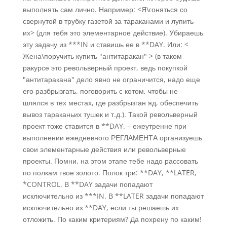
выполнять сам лично. Например: <Я\гоняться со
свернутой в трубку газетой за тараканами и лупить
их> (для тебя это элементарное действие). Убираешь
эту задачу из ***IN и ставишь ее в **DAY. Или: <
Жена\поручить купить "антитаракан" > (в таком
ракурсе это револьверный проект, ведь покупкой
"антитаракана" дело явно не ограничится, надо еще
его разбрызгать, поговорить с котом, чтобы не
шлялся в тех местах, где разбрызган яд, обеспечить
вывоз тараканьих тушек и т.д.). Такой револьверный
проект тоже ставится в **DAY. – ежеутренне при
выполнении ежедневного РЕГЛАМЕНТА организуешь
свои элементарные действия или револьверные
проекты. Помни, на этом этапе тебе надо рассовать
по полкам твое золото. Полок три: **DAY, **LATER,
*CONTROL. В **DAY задачи попадают
исключительно из ***IN. В **LATER задачи попадают
исключительно из **DAY, если ты решаешь их
отложить. По каким критериям? Да похрену по каким!