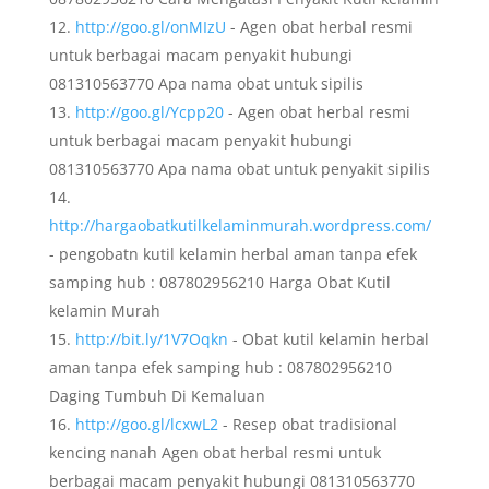
http://goo.gl/onMIzU
- Agen obat herbal resmi
untuk berbagai macam penyakit hubungi
081310563770 Apa nama obat untuk sipilis
http://goo.gl/Ycpp20
- Agen obat herbal resmi
untuk berbagai macam penyakit hubungi
081310563770 Apa nama obat untuk penyakit sipilis
http://hargaobatkutilkelaminmurah.wordpress.com/
- pengobatn kutil kelamin herbal aman tanpa efek
samping hub : 087802956210 Harga Obat Kutil
kelamin Murah
http://bit.ly/1V7Oqkn
- Obat kutil kelamin herbal
aman tanpa efek samping hub : 087802956210
Daging Tumbuh Di Kemaluan
http://goo.gl/lcxwL2
- Resep obat tradisional
kencing nanah Agen obat herbal resmi untuk
berbagai macam penyakit hubungi 081310563770