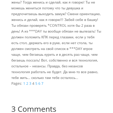
жены? Тогда женись и сделай, как я говорю! Ты не
можешь жениться потому что ты девушка и
предпочитаешь выходить замуж? Смени ориентацию,
женись и делай, как я говорю!!! Забей себе в башку!
Ты обязан проверять *CONTROL хотя бы 2 раза в
день! А из ***DAY ты вообще обязан не вылезать! Ты
должен положить КПК перед глазами, если у тебя
есть стол, держать его в руке, если нет стола, ты
должен смотреть на свой список в ***DAY втрое
чаще, чем бегаешь курить и в десять раз чаще, чем
бегаешь поссать! Вот, собственно и вся технология,
остальное – нюансы. Правда, без нюансов
технология работать не будет. Да мне-то все равно,
тебе жить… сколько там тебе осталось…
Pages:
1
2
3
4
5
6
7
3 Comments