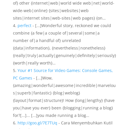
of} other {internet|web|world wide web|net|world-
wide-web|online} {sites|websites|web
sites|internet sites|web-sites|web pages} {on…
perfect
- [...]Wonderful story, reckoned we could
combine {a few|a couple of|several|some|a
number of|a handful of} unrelated
{data|information}, {nevertheless|nonetheless}
{really|truly|actually|genuinely|definitely|seriously}
{worth|really worth}…
Your #1 Source for Video Games: Console Games,
PC Games
- [...]Wow,
{amazing|wonderful|awesome|incredible|marvelou
s|superb|fantastic} {blog|weblog}
{layout|format|structure}! How {long|lengthy} {have
you|have you ever} been {blogging|running a blog}
for?[...]... [...]you made running a blog…
http://goo.gl/7E7TUq
- Cara Menyembuhkan Kutil