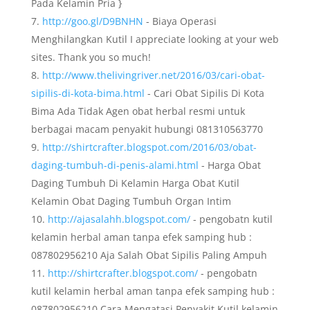
Pada Kelamin Pria }
http://goo.gl/D9BNHN
- Biaya Operasi
Menghilangkan Kutil I appreciate looking at your web
sites. Thank you so much!
http://www.thelivingriver.net/2016/03/cari-obat-
sipilis-di-kota-bima.html
- Cari Obat Sipilis Di Kota
Bima Ada Tidak Agen obat herbal resmi untuk
berbagai macam penyakit hubungi 081310563770
http://shirtcrafter.blogspot.com/2016/03/obat-
daging-tumbuh-di-penis-alami.html
- Harga Obat
Daging Tumbuh Di Kelamin Harga Obat Kutil
Kelamin Obat Daging Tumbuh Organ Intim
http://ajasalahh.blogspot.com/
- pengobatn kutil
kelamin herbal aman tanpa efek samping hub :
087802956210 Aja Salah Obat Sipilis Paling Ampuh
http://shirtcrafter.blogspot.com/
- pengobatn
kutil kelamin herbal aman tanpa efek samping hub :
087802956210 Cara Mengatasi Penyakit Kutil kelamin