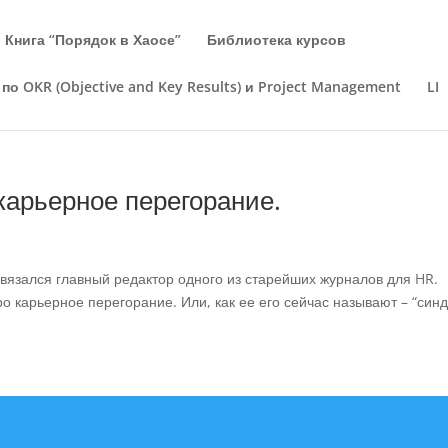
Книга “Порядок в Хаосе”
Библиотека курсов
по OKR (Objective and Key Results) и Project Management
LI
арьерное перегорание.
связался главный редактор одного из старейших журналов для HR.
о карьерное перегорание. Или, как ее его сейчас называют – “син