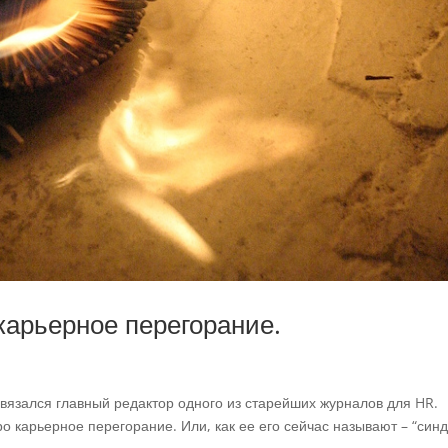
арьерное перегорание.
связался главный редактор одного из старейших журналов для HR.
о карьерное перегорание. Или, как ее его сейчас называют – “син