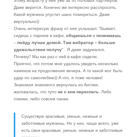
этому возрасту у нее уже за 50 половых партнеров.
Даже верится. Конечно же интересно расспросить.
Какой мужчина упустит шанс помериться. Даже
виртуально))
Очень интересую фразу от нее услышал: “Бывает,
сидишь с парнем в кафе,
общаешься
и
понимаешь
–
пойду лучше домой. Там вибратор – больше
удовольствия получу
” . Я даже задумался.
Почему? Мы как раз с ней в кафе сидели.
Приятно, что потом мне удалось увидеть несколько
намеков на продолжение вечера. А то какой мог быть
удар по самолюбию)) А что, я тоже человек!
Знакомая знакомого вернулась из Англии,
жаловалась, что тупо
не с кем переспать
. Либо
гомики, либо совсем панки.
Существую красивые, умные, нежные и
заботливые мужчины. Но у них, чаще всего, уже
есть свои красивые, умные, нежные и заботливые