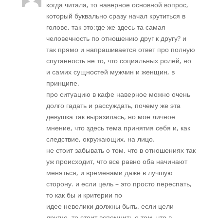
когда читала, то наверное основной вопрос,
который буквально сразу начал крутиться в
голове, так это:где же здесь та самая
человечность по отношению друг к другу? и
так прямо и напрашивается ответ про полную
спутанность не то, что социальных ролей, но
и самих сущностей мужчин и женщин, в
принципе.
про ситуацию в кафе наверное можно очень
долго гадать и рассуждать, почему же эта
девушка так выразилась, но мое личное
мнение, что здесь тема принятия себя и, как
следствие, окружающих, на лицо.
не стоит забывать о том, что в отношениях так
уж происходит, что все равно оба начинают
меняться, и временами даже в лучшую
сторону. и если цель – это просто переспать,
то как бы и критерии по
идее невелики должны быть. если цели
другие, то стоит вспомнить о том, что в