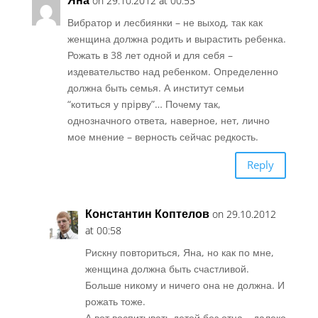
on 29.10.2012 at 00:53
Вибратор и лесбиянки – не выход, так как
женщина должна родить и вырастить ребенка.
Рожать в 38 лет одной и для себя –
издевательство над ребенком. Определенно
должна быть семья. А институт семьи
“котиться у прiрву”… Почему так,
однозначного ответа, наверное, нет, лично
мое мнение – верность сейчас редкость.
Reply
Константин Коптелов
on 29.10.2012
at 00:58
Рискну повториться, Яна, но как по мне,
женщина должна быть счастливой.
Больше никому и ничего она не должна. И
рожать тоже.
А вот воспитывать детей без отца – далеко