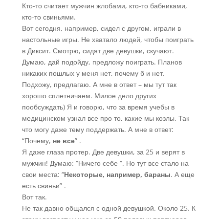
Кто-то считает мужчин жлобами, кто-то бабниками,
кто-то свиньями.
Вот сегодня, например, сидел с другом, играли в
настольные игры. Не хватало людей, чтобы поиграть
в Диксит. Смотрю, сидят две девушки, скучают.
Думаю, дай подойду, предложу поиграть. Планов
никаких пошлых у меня нет, почему б и нет.
Подхожу, предлагаю. А мне в ответ – мы тут так
хорошо сплетничаем. Милое дело других
пообсуждать) Я и говорю, что за время учебы в
медицинском узнал все про то, какие мы козлы. Так
что могу даже тему поддержать. А мне в ответ:
“Почему,
не все
” .
Я даже глаза протер. Две девушки, за 25 и верят в
мужчин! Думаю: “Ничего себе “. Но тут все стало на
свои места: “
Некоторые, например, бараны
. А еще
есть свиньи” .
Вот так.
Не так давно общался с одной девушкой. Около 25. К